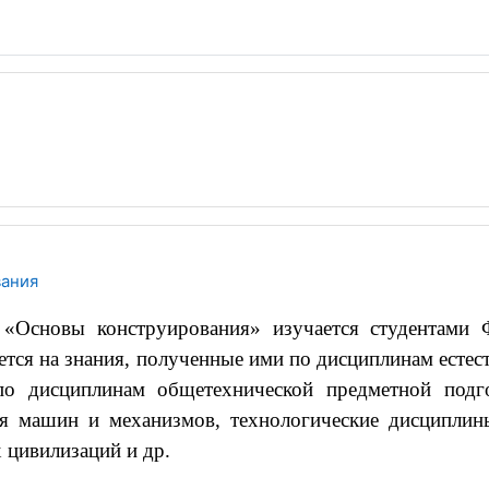
вания
 «Основы конструирования» изучается студентами
ется на знания, полученные ими по дисциплинам естес
по дисциплинам общетехнической предметной подго
ия машин и механизмов, технологические дисциплины
 цивилизаций и др.