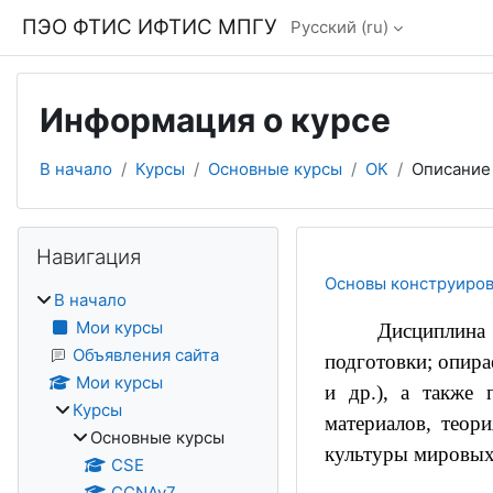
Перейти к основному содержанию
ПЭО ФТИС ИФТИС МПГУ
Русский ‎(ru)‎
Информация о курсе
В начало
Курсы
Основные курсы
ОК
Описание
Блоки
Пропустить Навигация
Навигация
Основы конструиро
В начало
Мои курсы
Дисциплина
Объявления сайта
подготовки; опира
Мои курсы
и др.), а также 
Курсы
материалов, теор
Основные курсы
культуры мировых
CSE
CCNAv7