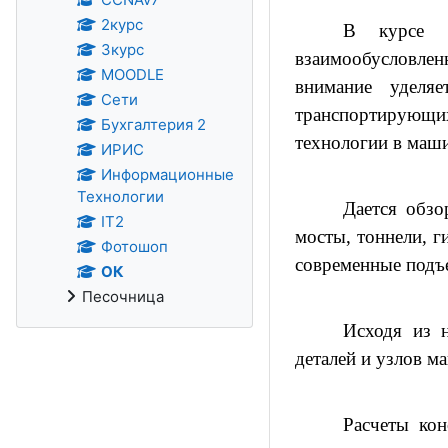
2курс
В курсе «
3курс
взаимообусловлен
MOODLE
внимание уделя
Сети
транспортирующи
Бухгалтерия 2
технологии в маши
ИРИС
Информационные
Технологии
Дается обзо
IT2
мосты, тоннели, г
Фотошоп
современные подъ
ОК
Песочница
Исходя из н
деталей и узлов ма
Расчеты кон