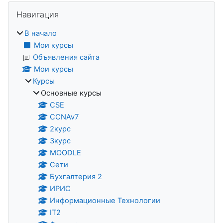
Блоки
Пропустить Навигация
Навигация
В начало
Мои курсы
Объявления сайта
Мои курсы
Курсы
Основные курсы
CSE
CCNAv7
2курс
3курс
MOODLE
Сети
Бухгалтерия 2
ИРИС
Информационные Технологии
IT2