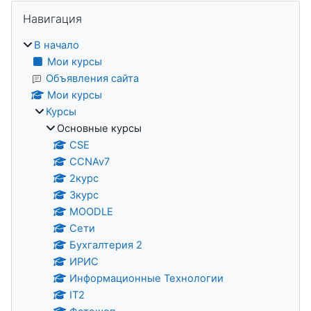
Блоки
Пропустить Навигация
Навигация
В начало
Мои курсы
Объявления сайта
Мои курсы
Курсы
Основные курсы
CSE
CCNAv7
2курс
3курс
MOODLE
Сети
Бухгалтерия 2
ИРИС
Информационные Технологии
IT2