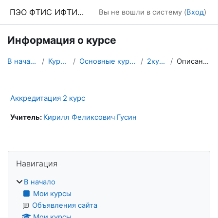
Перейти к основному содержанию
ПЭО ФТИС ИФТИС МПГУ
Вы не вошли в систему (
Вход
)
Информация о курсе
В начало
Курсы
Основные курсы
2курс
Описание
Аккредитация 2 курс
Учитель:
Кирилл Феликсович Гусин
Блоки
Пропустить Навигация
Навигация
В начало
Мои курсы
Объявления сайта
Мои курсы