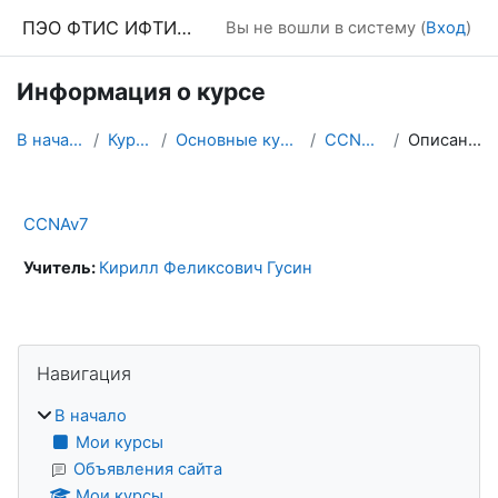
Перейти к основному содержанию
ПЭО ФТИС ИФТИС МПГУ
Вы не вошли в систему (
Вход
)
Информация о курсе
В начало
Курсы
Основные курсы
CCNAv7
Описание
CCNAv7
Учитель:
Кирилл Феликсович Гусин
Блоки
Пропустить Навигация
Навигация
В начало
Мои курсы
Объявления сайта
Мои курсы