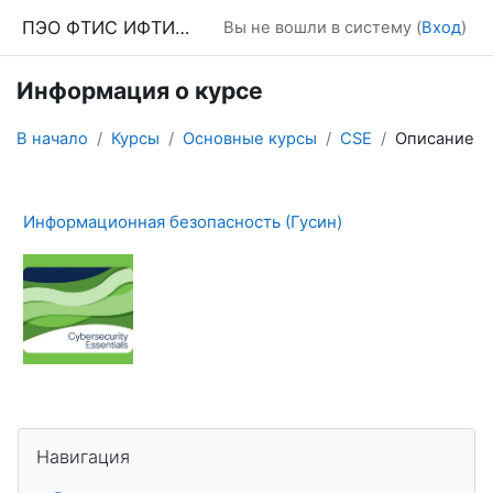
Перейти к основному содержанию
ПЭО ФТИС ИФТИС МПГУ
Вы не вошли в систему (
Вход
)
Информация о курсе
В начало
Курсы
Основные курсы
CSE
Описание
Информационная безопасность (Гусин)
Блоки
Пропустить Навигация
Навигация