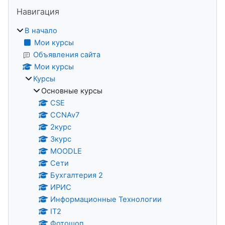
Блоки
Пропустить Навигация
Навигация
В начало
Мои курсы
Объявления сайта
Мои курсы
Курсы
Основные курсы
CSE
CCNAv7
2курс
3курс
MOODLE
Сети
Бухгалтерия 2
ИРИС
Информационные Технологии
IT2
Фотошоп