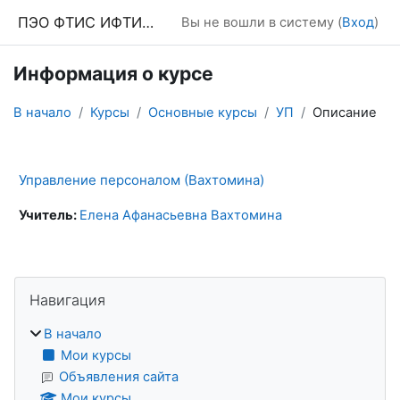
Перейти к основному содержанию
ПЭО ФТИС ИФТИС МПГУ
Вы не вошли в систему (
Вход
)
Информация о курсе
В начало
Курсы
Основные курсы
УП
Описание
Управление персоналом (Вахтомина)
Учитель:
Елена Афанасьевна Вахтомина
Блоки
Пропустить Навигация
Навигация
В начало
Мои курсы
Объявления сайта
Мои курсы