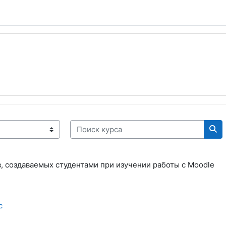
Поиск курса
Пои
в, создаваемых студентами при изучении работы с
Moodle
с