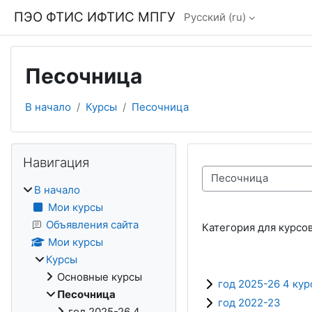
Перейти к основному содержанию
ПЭО ФТИС ИФТИС МПГУ
Русский ‎(ru)‎
Песочница
В начало
Курсы
Песочница
Блоки
Пропустить Навигация
Навигация
Категории курсов
В начало
Мои курсы
Объявления сайта
Категория для курсо
Мои курсы
Курсы
Основные курсы
год 2025-26 4 кур
Песочница
год 2022-23
год 2025-26 4