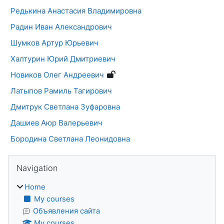
Редькина Анастасия Владимировна
Радин Иван Александрович
Шумков Артур Юрьевич
Халтурин Юрий Дмитриевич
Новиков Олег Андреевич
Латыпов Рамиль Тагирович
Дмитрук Светлана Зуфаровна
Дашиев Аюр Валерьевич
Бородина Светлана Леонидовна
Blocks
Skip Navigation
Navigation
Home
My courses
Объявления сайта
My courses