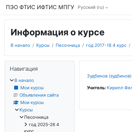
Перейти к основному содержанию
ПЭО ФТИС ИФТИС МПГУ
Русский ‎(ru)‎
Информация о курсе
В начало
Курсы
Песочница
год 2017-18 4 курс
Блоки
Пропустить Навигация
Навигация
Зудбинов (зудбинов)
В начало
Мои курсы
Учитель:
Кирилл Фел
Объявления сайта
Мои курсы
Курсы
Песочница
год 2025-26 4
курс