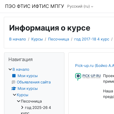
Перейти к основному содержанию
ПЭО ФТИС ИФТИС МПГУ
Русский ‎(ru)‎
Информация о курсе
В начало
Курсы
Песочница
год 2017-18 4 курс
Блоки
Пропустить Навигация
Навигация
Pick-up.ru (Бойко А.А
В начало
Мои курсы
Проек
приме
Объявления сайта
Мои курсы
Наша 
Курсы
предо
Песочница
год 2025-26 4
курс