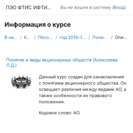
Перейти к основному содержанию
ПЭО ФТИС ИФТИС МПГУ
Вы не вошли в систему (
Вход
)
Информация о курсе
В начало
Курсы
Песочница
год 2018-19 4 курс
Понятие АО
Описание
Понятие и виды акционерных обществ (Алексеева
Л.Д.)
Данный курс создан для ознакомления
с понятием акционерного общества. Он
освещает различия между видами АО, а
также особенности их правового
положения.
Кодовое слово: АО.