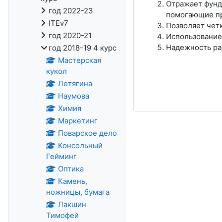
Отражает фунд
год 2022-23
помогающие пр
ITEv7
Позволяет чет
год 2020-21
Использование 
Надежность ра
год 2018-19 4 курс
Мастерская
кукол
Летягина
Наумова
Химия
Маркетинг
Поварское дело
Консольный
Гейминг
Оптика
Камень,
ножницы, бумага
Лакшин
Тимофей