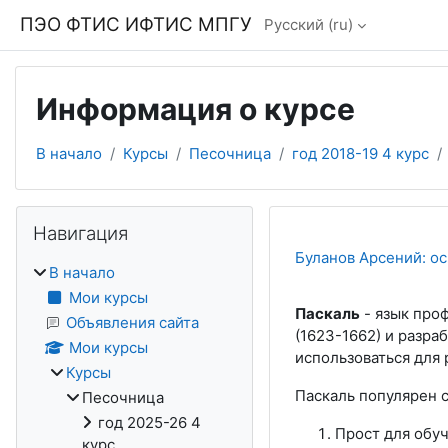
Перейти к основному содержанию
ПЭО ФТИС ИФТИС МПГУ
Русский ‎(ru)‎
Информация о курсе
В начало
Курсы
Песочница
год 2018-19 4 курс
Блоки
Пропустить Навигация
Навигация
Буланов Арсений: о
В начало
Мои курсы
Паскаль
- язык про
Объявления сайта
(1623-1662) и разра
Мои курсы
использоваться для
Курсы
Паскаль популярен 
Песочница
год 2025-26 4
Прост для обуч
курс