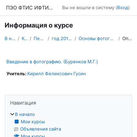
Перейти к основному содержанию
ПЭО ФТИС ИФТИС МПГУ
Вы не вошли в систему (
Вход
)
Информация о курсе
В начало
Курсы
Песочница
год 2018-19 4 курс
Основы фотографии. (Буренков)
Описание
Введение в фотографию. (Буренков М.Г.)
Учитель:
Кирилл Феликсович Гусин
Блоки
Пропустить Навигация
Навигация
В начало
Мои курсы
Объявления сайта
Мои курсы