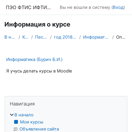
Перейти к основному содержанию
ПЭО ФТИС ИФТИС МПГУ
Вы не вошли в систему (
Вход
)
Информация о курсе
В начало
Курсы
Песочница
год 2018-19 4 курс
Информатика (Бурич)
Описание
Информатика (Бурич Б.И.)
Я учусь делать курсы в Moodle
Блоки
Пропустить Навигация
Навигация
В начало
Мои курсы
Объявления сайта