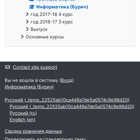
Информатика (Бурич)
год 2017-18 4 курс
год 2016-17 3 курс
Выпуск
Основные курсы
Supplementary blocks
Contact site support
Вы не вошли в систему (
Вход
)
Информатика (Бурич)
Русский ‎(_temp_22525ab10ca449a7de5a0574c9e96d20)‎
Русский ‎(_temp_22525ab10ca449a7de5a0574c9e96d20)‎
Русский ‎(ru)‎
English ‎(en)‎
Сводка хранения данных
Переключить на стандартную тему