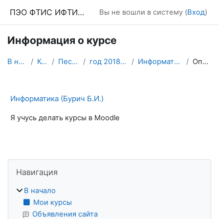
Перейти к основному содержанию
ПЭО ФТИС ИФТИС МПГУ
Вы не вошли в систему (
Вход
)
Информация о курсе
В начало
Курсы
Песочница
год 2018-19 4 курс
Информатика (Бурич)
Описание
Информатика (Бурич Б.И.)
Я учусь делать курсы в Moodle
Блоки
Пропустить Навигация
Навигация
В начало
Мои курсы
Объявления сайта