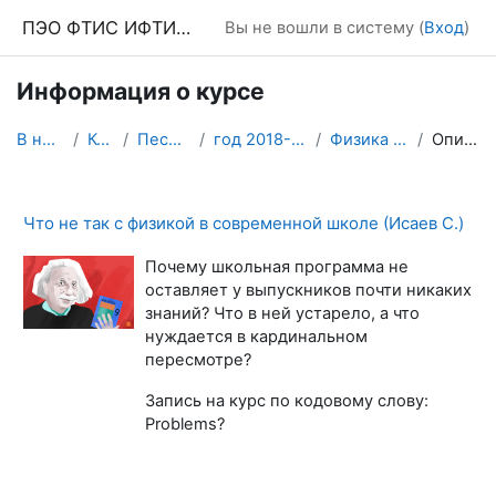
Перейти к основному содержанию
ПЭО ФТИС ИФТИС МПГУ
Вы не вошли в систему (
Вход
)
Информация о курсе
В начало
Курсы
Песочница
год 2018-19 4 курс
Физика в школе
Описание
Что не так с физикой в современной школе (Исаев С.)
Почему школьная программа не
оставляет у выпускников почти никаких
знаний? Что в ней устарело, а что
нуждается в кардинальном
пересмотре?
Запись на курс по кодовому слову:
Problems?