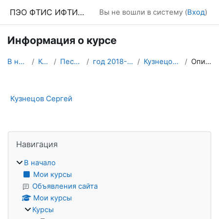
Перейти к основному содержанию
ПЭО ФТИС ИФТИС МПГУ
Вы не вошли в систему (
Вход
)
Информация о курсе
В начало
Курсы
Песочница
год 2018-19 4 курс
Кузнецов Сергей
Описание
Кузнецов Сергей
Блоки
Пропустить Навигация
Навигация
В начало
Мои курсы
Объявления сайта
Мои курсы
Курсы