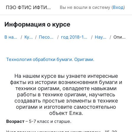
Перейти к основному содержанию
ПЭО ФТИС ИФТИС МПГУ
Вы не вошли в систему (
Вход
)
Информация о курсе
В начало
Курсы
Песочница
год 2018-19 4 курс
Наумова
Описание
Технология обработки бумаги. Оригами.
На нашем курсе вы узнаете интересные
факты из истории возникновения бумаги и
техники оригами, овладеете навыками
работы в технике оригами, научитесь
создавать простые элементы в технике
оригами и изготовите самостоятельно
объект Елка.
Возраст
– 5-7 класс и старше.