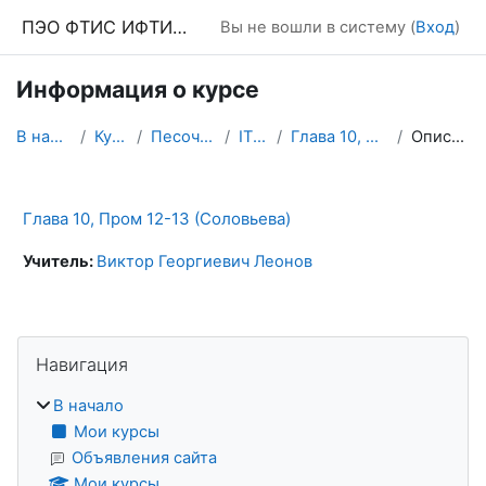
Перейти к основному содержанию
ПЭО ФТИС ИФТИС МПГУ
Вы не вошли в систему (
Вход
)
Информация о курсе
В начало
Курсы
Песочница
ITEv7
Глава 10, П12-13
Описание
Глава 10, Пром 12-13 (Соловьева)
Учитель:
Виктор Георгиевич Леонов
Блоки
Пропустить Навигация
Навигация
В начало
Мои курсы
Объявления сайта
Мои курсы