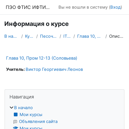
Перейти к основному содержанию
ПЭО ФТИС ИФТИС МПГУ
Вы не вошли в систему (
Вход
)
Информация о курсе
В начало
Курсы
Песочница
ITEv7
Глава 10, П12-13
Описание
Глава 10, Пром 12-13 (Соловьева)
Учитель:
Виктор Георгиевич Леонов
Блоки
Пропустить Навигация
Навигация
В начало
Мои курсы
Объявления сайта
Мои курсы