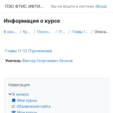
Перейти к основному содержанию
ПЭО ФТИС ИФТИС МПГУ
Вы не вошли в систему (
Вход
)
Информация о курсе
В начало
Курсы
Песочница
ITEv7
Главы 11-12
Описание
Главы 11-12 (Турченкова)
Учитель:
Виктор Георгиевич Леонов
Блоки
Пропустить Навигация
Навигация
В начало
Мои курсы
Объявления сайта
Мои курсы