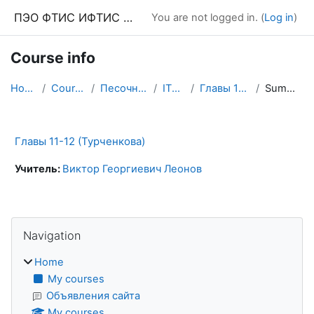
Skip to main content
ПЭО ФТИС ИФТИС МПГУ
You are not logged in. (
Log in
)
Course info
Home
Courses
Песочница
ITEv7
Главы 11-12
Summary
Главы 11-12 (Турченкова)
Учитель:
Виктор Георгиевич Леонов
Blocks
Skip Navigation
Navigation
Home
My courses
Объявления сайта
My courses