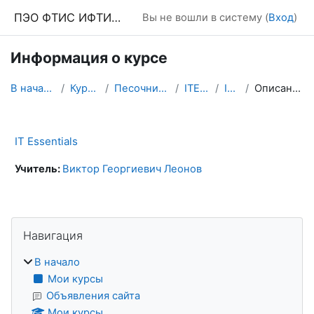
Перейти к основному содержанию
ПЭО ФТИС ИФТИС МПГУ
Вы не вошли в систему (
Вход
)
Информация о курсе
В начало
Курсы
Песочница
ITEv7
ITE
Описание
IT Essentials
Учитель:
Виктор Георгиевич Леонов
Блоки
Пропустить Навигация
Навигация
В начало
Мои курсы
Объявления сайта
Мои курсы