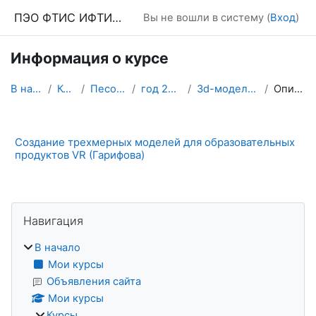
Перейти к основному содержанию
ПЭО ФТИС ИФТИС МПГУ
Вы не вошли в систему (
Вход
)
Информация о курсе
В начало
Курсы
Песочница
год 2022-23
3d-модели для VR
Описание
Создание трехмерных моделей для образовательных
продуктов VR (Гарифова)
Блоки
Пропустить Навигация
Навигация
В начало
Мои курсы
Объявления сайта
Мои курсы
Курсы