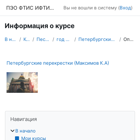
Перейти к основному содержанию
ПЭО ФТИС ИФТИС МПГУ
Вы не вошли в систему (
Вход
)
Информация о курсе
В начало
Курсы
Песочница
год 2022-23
Петербургские перекрестки
Описание
Петербургские перекрестки (Максимов К.А)
Блоки
Пропустить Навигация
Навигация
В начало
Мои курсы