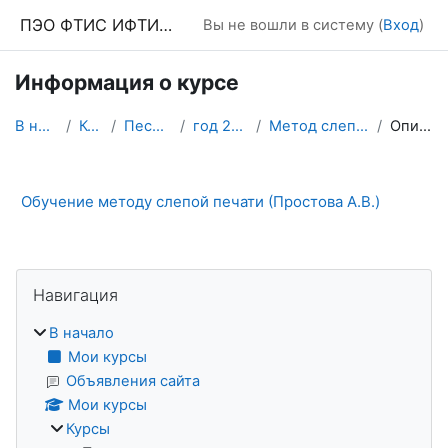
Перейти к основному содержанию
ПЭО ФТИС ИФТИС МПГУ
Вы не вошли в систему (
Вход
)
Информация о курсе
В начало
Курсы
Песочница
год 2022-23
Метод слепой печати
Описание
Обучение методу слепой печати (Простова А.В.)
Блоки
Пропустить Навигация
Навигация
В начало
Мои курсы
Объявления сайта
Мои курсы
Курсы