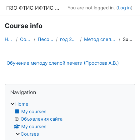
Skip to main content
ПЭО ФТИС ИФТИС МПГУ
You are not logged in. (
Log in
)
Course info
Home
Courses
Песочница
год 2022-23
Метод слепой печати
Summary
Обучение методу слепой печати (Простова А.В.)
Blocks
Skip Navigation
Navigation
Home
My courses
Объявления сайта
My courses
Courses