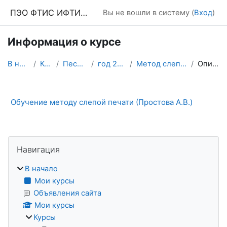
Перейти к основному содержанию
ПЭО ФТИС ИФТИС МПГУ
Вы не вошли в систему (
Вход
)
Информация о курсе
В начало
Курсы
Песочница
год 2022-23
Метод слепой печати
Описание
Обучение методу слепой печати (Простова А.В.)
Блоки
Пропустить Навигация
Навигация
В начало
Мои курсы
Объявления сайта
Мои курсы
Курсы