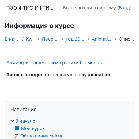
Перейти к основному содержанию
ПЭО ФТИС ИФТИС МПГУ
Вы не вошли в систему (
Вход
)
Информация о курсе
В начало
Курсы
Песочница
год 2022-23
Animation 3D
Описание
Анимация трёхмерной графики (Семенова)
Запись на курс
по кодовому слову
animation
Блоки
Пропустить Навигация
Навигация
В начало
Мои курсы
Объявления сайта