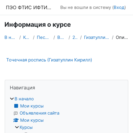
Перейти к основному содержанию
ПЭО ФТИС ИФТИС МПГУ
Вы не вошли в систему (
Вход
)
Информация о курсе
В начало
Курсы
Песочница
Выпуск
2016
Гизатуллин Кирилл
Описание
Точечная роспись (Гизатуллин Кирилл)
Блоки
Пропустить Навигация
Навигация
В начало
Мои курсы
Объявления сайта
Мои курсы
Курсы