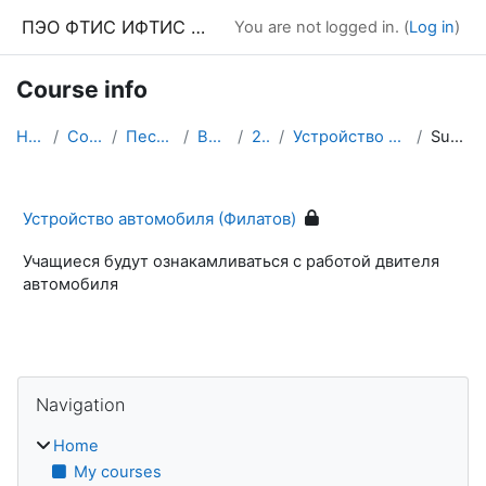
Skip to main content
ПЭО ФТИС ИФТИС МПГУ
You are not logged in. (
Log in
)
Course info
Home
Courses
Песочница
Выпуск
2016
Устройство автомобиля
Summary
Устройство автомобиля (Филатов)
Учащиеся будут ознакамливаться с работой двителя
автомобиля
Blocks
Skip Navigation
Navigation
Home
My courses