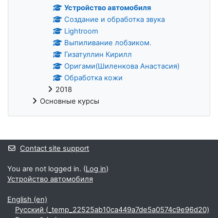
Устройство автомобиля
Создание и обработка звука
Lightroom
Выпиливание лобзиком.
Гизатуллин Кирилл
Оригами(Шиленкова Анастасия)
Обработка кожи
2018
Основные курсы
Supplementary blocks
Contact site support
You are not logged in. (
Log in
)
Устройство автомобиля
English ‎(en)‎
Русский ‎(_temp_22525ab10ca449a7de5a0574c9e96d20)‎