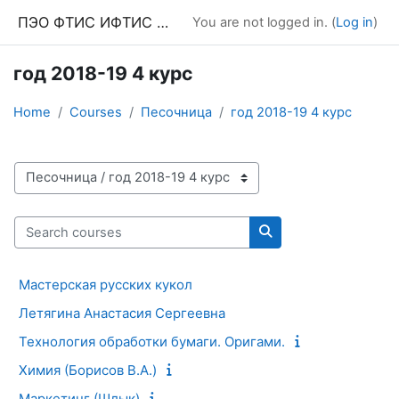
Skip to main content
ПЭО ФТИС ИФТИС МПГУ
You are not logged in. (
Log in
)
год 2018-19 4 курс
Home
Courses
Песочница
год 2018-19 4 курс
Course categories
Search courses
Search courses
Мастерская русских кукол
Летягина Анастасия Сергеевна
Технология обработки бумаги. Оригами.
Химия (Борисов В.А.)
Маркетинг (Шлык)