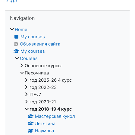
Л.Д.)
Blocks
Skip Navigation
Navigation
Home
My courses
Объявления сайта
My courses
Courses
Основные курсы
Песочница
год 2025-26 4 курс
год 2022-23
ITEv7
год 2020-21
год 2018-19 4 курс
Мастерская кукол
Летягина
Наумова