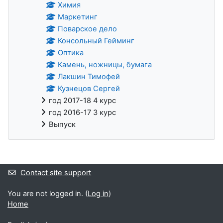
Химия
Маркетинг
Поварское дело
Консольный Гейминг
Оптика
Камень, ножницы, бумага
Лакшин Тимофей
Кузнецов Сергей
год 2017-18 4 курс
год 2016-17 3 курс
Выпуск
Supplementary blocks
Contact site support
You are not logged in. (
Log in
)
Home