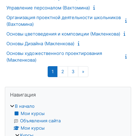
Управление персоналом (Вахтомина)
Организация проектной деятельности школьников
(Вахтомина)
Основы цветоведения и композиции (Макленкова)
Основы Дизайна (Макленкова)
Основы художественного проектирования
(Макленкова)
Страница 1
Страница 2
Страница 3
Следующая страница
1
2
3
»
Блоки
Пропустить Навигация
Навигация
В начало
Мои курсы
Объявления сайта
Мои курсы
Курсы