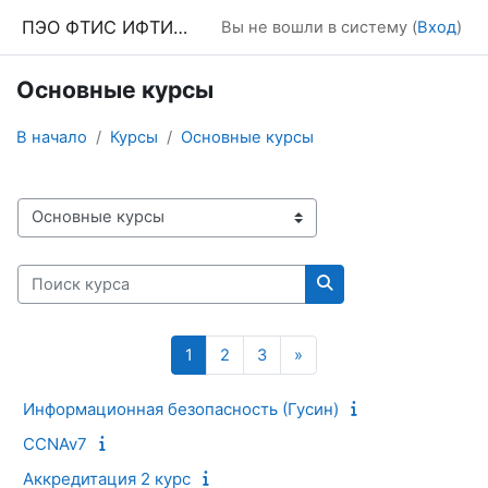
Перейти к основному содержанию
ПЭО ФТИС ИФТИС МПГУ
Вы не вошли в систему (
Вход
)
Основные курсы
В начало
Курсы
Основные курсы
Категории курсов
Поиск курса
Поиск курса
Страница 1
Страница 2
Страница 3
Следующая страница
1
2
3
»
Информационная безопасность (Гусин)
CCNAv7
Аккредитация 2 курс