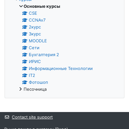
Основные курсы
CSE
CCNAv7
2курс
3курс
MOODLE
Сети
Бухгалтерия 2
ИРИС
Информационные Технологии
IT2
Фотошоп
Песочница
Supplementary blocks
Contact site support